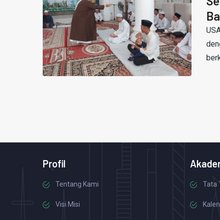
Se
Ba
USA
den
ber
Profil
Akade
Tentang Kami
Tata 
Visi Misi
Kalen