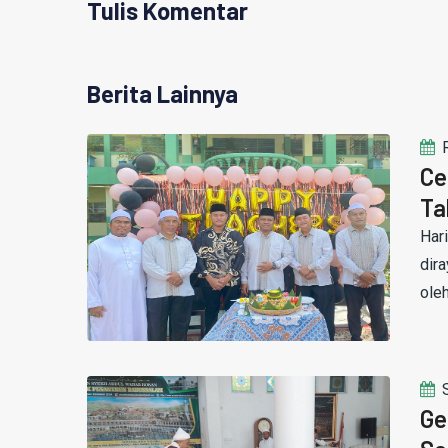
Tulis Komentar
Berita Lainnya
Ce
Ta
Har
dir
ole
Ge