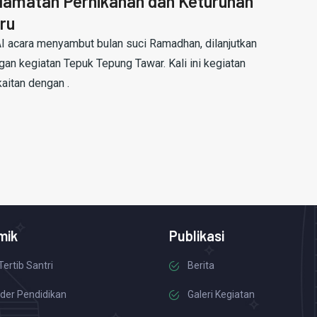
lamatan Pernikahan dan Keturunan
ru
I acara menyambut bulan suci Ramadhan, dilanjutkan
gan kegiatan Tepuk Tepung Tawar. Kali ini kegiatan
kaitan dengan .
mik
Publikasi
Tertib Santri
Berita
der Pendidikan
Galeri Kegiatan