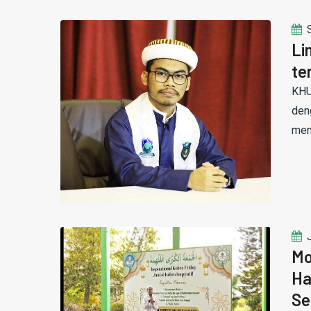
Li
te
KHU
den
men
Mo
Ha
Se