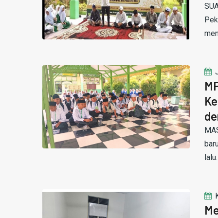
SUA
Pek
men
MP
Ke
de
MAS
bar
lalu
Me