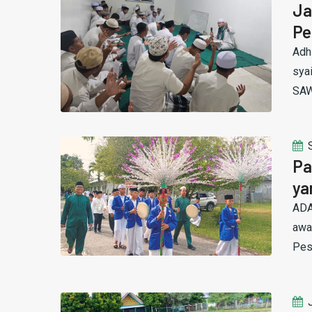
Ja
Pe
Adh
sya
SAW
Pa
ya
ADA
awa
Pes