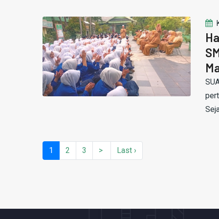
Ha
SM
Ma
SUA
per
Seja
1
(current)
2
3
>
Last ›