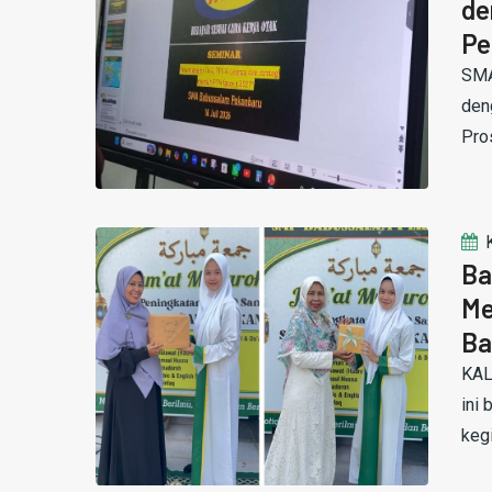
de
Pe
SMA
den
Pro
Ba
Me
Ba
KAL
ini 
kegi