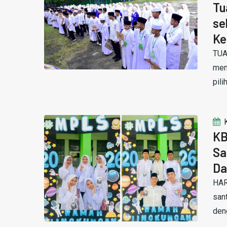
Tu
se
Ke
TUA
men
pili
KB
Sa
Da
HAR
san
den