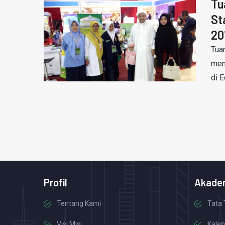
Tu
St
20
Tua
men
di E
Profil
Akade
Tentang Kami
Tata 
Visi Misi
Kalen