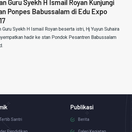
an Guru Syekh H Ismail Royan Kunjungi
an Ponpes Babussalam di Edu Expo
17
n Guru Syekh H Ismail Royan beserta istri, Hj Yuyun Suhaira
yempatkan hadir ke stan Pondok Pesantren Babussalam
d.
mik
Publikasi
Tertib Santri
Berita
der Pendidikan
Galeri Kegiatan