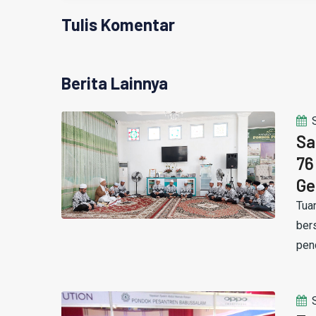
Tulis Komentar
Berita Lainnya
Sa
76
Ge
Tua
ber
pen