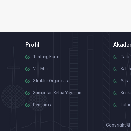
Profil
Akade
Tentang Kami
Tata 
Visi Misi
Kalen
Struktur Organisasi
Saran
Sambutan Ketua Yayasan
Kurik
Pengurus
Latar
Copyright 