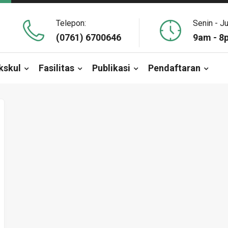
Telepon:
Senin - J
(0761) 6700646
9am - 8
kskul
Fasilitas
Publikasi
Pendaftaran