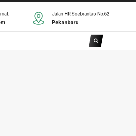
umat:
Jalan HR.Soebrantas No.62
pm
Pekanbaru