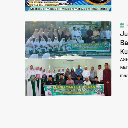
Ju
Ba
Ku
AGE
Mub
mas