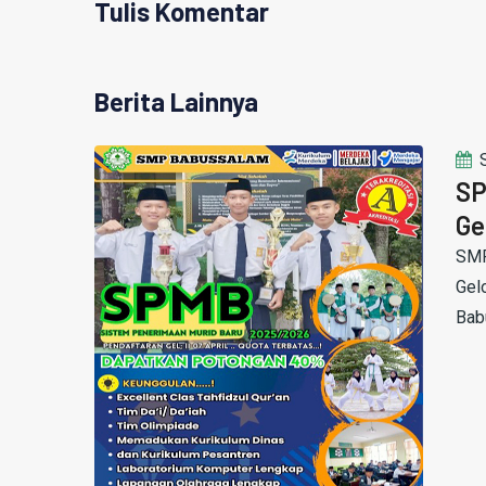
Tulis Komentar
Berita Lainnya
SP
Ge
SMP
Gel
Bab