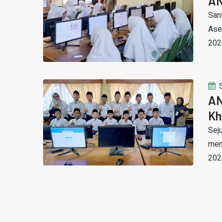
A
San
Ase
2023
AN
Kh
Sej
men
202