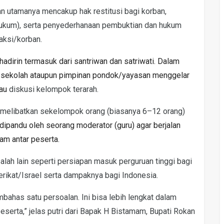
an utamanya mencakup hak restitusi bagi korban,
 hukum), serta penyederhanaan pembuktian dan hukum
aksi/korban.
adirin termasuk dari santriwan dan satriwati. Dalam
n sekolah ataupun pimpinan pondok/yayasan menggelar
tau
diskusi kelompok terarah.
g melibatkan sekelompok orang (biasanya 6–12 orang)
i dipandu oleh seorang moderator (guru) agar berjalan
am antar peserta.
lah lain seperti persiapan masuk perguruan tinggi bagi
rikat/Israel serta dampaknya bagi Indonesia.
membahas satu persoalan. Ini bisa lebih lengkat dalam
eserta,” jelas putri dari Bapak H Bistamam, Bupati Rokan