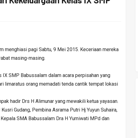
ari Kekeluargaan Kelas IX SMP
am menghiasi pagi Sabtu, 9 Mei 2015. Keceriaan mereka
erabat masing-masing.
as IX SMP Babussalam dalam acara perpisahan yang
ari limaratus orang memadati tenda cantik tempat lokasi
pak hadir Drs H Alimunar yang mewakili ketua yayasan.
sri Gudang, Pembina Asrama Putri Hj Yuyun Suhaira,
 Kepala SMA Babussalam Dra H Yurniwati MPd dan