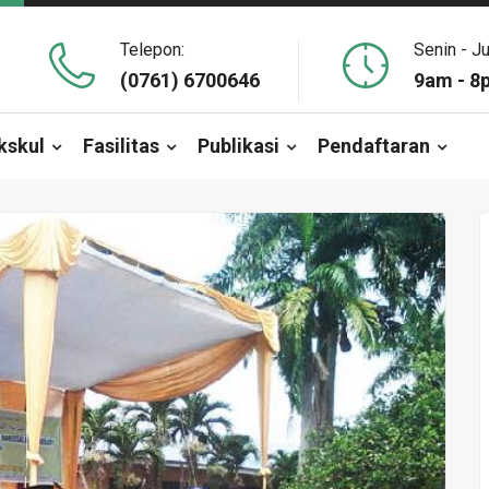
Telepon:
Senin - J
(0761) 6700646
9am - 8
kskul
Fasilitas
Publikasi
Pendaftaran