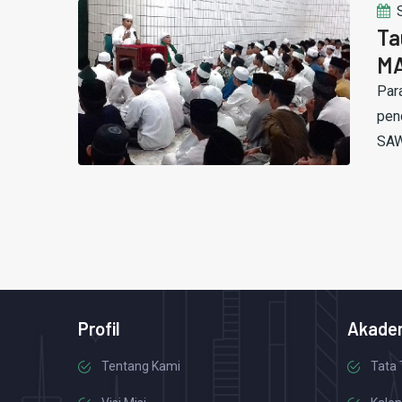
Ta
MA
Par
pen
SAW
Profil
Akade
Tentang Kami
Tata 