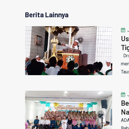
Berita Lainnya
Us
Ti
Drs
mem
Taus
Be
Na
ADA
Bab