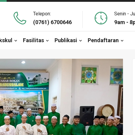
Telepon:
Senin - J
(0761) 6700646
9am - 8
kskul
Fasilitas
Publikasi
Pendaftaran