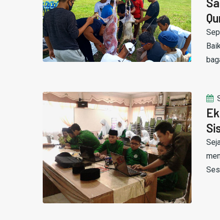
Sa
Qu
Sep
Bai
bag
Ek
Si
Sej
men
Ses