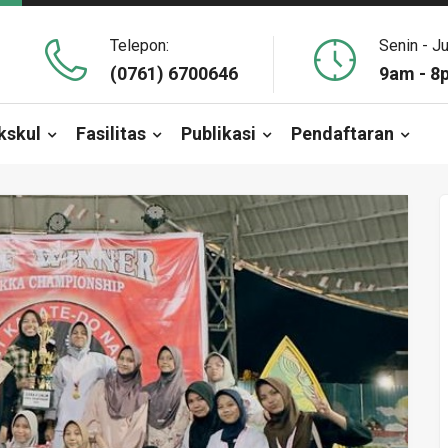
Telepon:
Senin - J
(0761) 6700646
9am - 8
kskul
Fasilitas
Publikasi
Pendaftaran