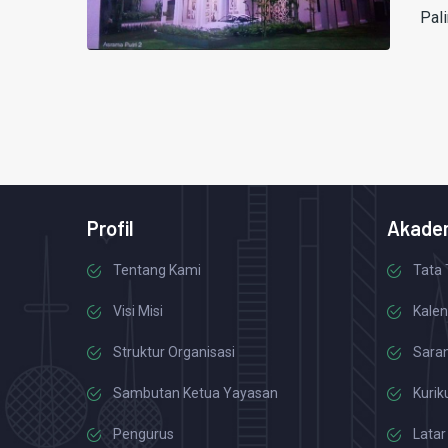
Pal
Profil
Akade
Tentang Kami
Tata 
Visi Misi
Kalen
Struktur Organisasi
Saran
Sambutan Ketua Yayasan
Kurik
Pengurus
Latar