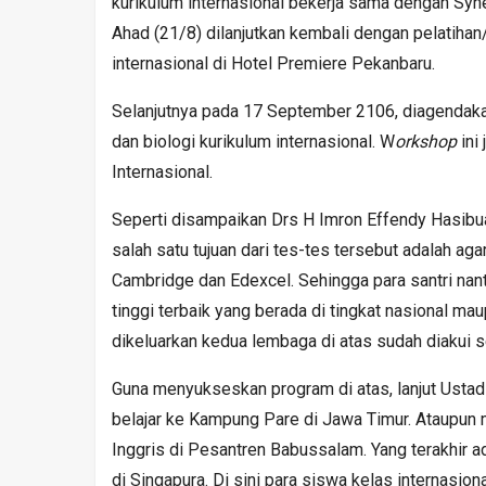
kurikulum internasional bekerja sama dengan Sy
Ahad (21/8) dilanjutkan kembali dengan pelatihan
internasional di Hotel Premiere Pekanbaru.
Selanjutnya pada 17 September 2106, diagendak
dan biologi kurikulum internasional. W
orkshop
ini
Internasional.
Seperti disampaikan Drs H Imron Effendy Hasibu
salah satu tujuan dari tes-tes tersebut adalah agar 
Cambridge dan Edexcel. Sehingga para santri nant
tinggi terbaik yang berada di tingkat nasional mau
dikeluarkan kedua lembaga di atas sudah diakui se
Guna menyukseskan program di atas, lanjut Ustad 
belajar ke Kampung Pare di Jawa Timur. Ataupu
Inggris di Pesantren Babussalam. Yang terakhir 
di Singapura. Di sini para siswa kelas internasio