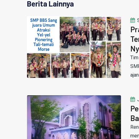
Berita Lainnya
Pr
Te
Ny
Tim
SMP
ajan
Pe
Ba
Ren
mem