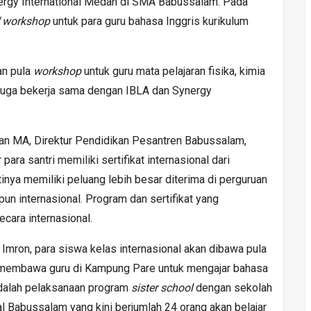
nergy International Medan di SMA Babussalam. Pada
/
workshop
untuk para guru bahasa Inggris kurikulum
an pula
workshop
untuk guru mata pelajaran fisika, kimia
 juga bekerja sama dengan IBLA dan Synergy
an MA, Direktur Pendidikan Pesantren Babussalam,
para santri memiliki sertifikat internasional dari
inya memiliki peluang lebih besar diterima di perguruan
pun internasional. Program dan sertifikat yang
cara internasional.
Imron, para siswa kelas internasional akan dibawa pula
n membawa guru di Kampung Pare untuk mengajar bahasa
adalah pelaksanaan program
sister school
dengan sekolah
nal Babussalam yang kini berjumlah 24 orang akan belajar