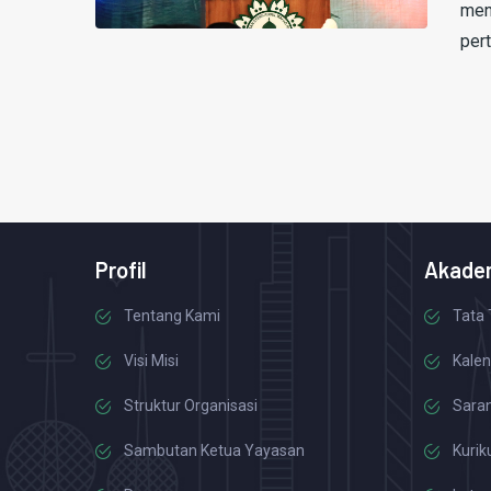
men
pert
Profil
Akade
Tentang Kami
Tata 
Visi Misi
Kalen
Struktur Organisasi
Saran
Sambutan Ketua Yayasan
Kurik