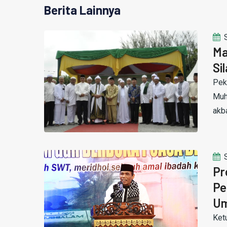
Berita Lainnya
Ma
Si
Pek
Muh
akba
Pr
Pe
U
Ket