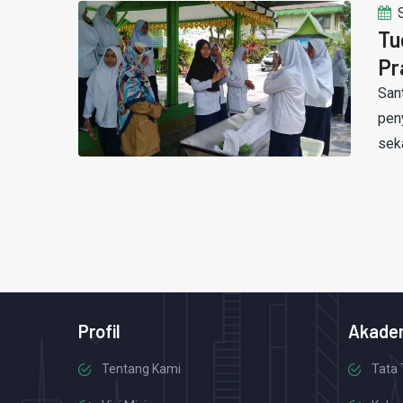
Tu
Pr
San
pen
sek
Profil
Akade
Tentang Kami
Tata 