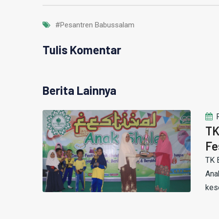
#Pesantren Babussalam
Tulis Komentar
Berita Lainnya
TK
Fe
TK 
Ana
kes